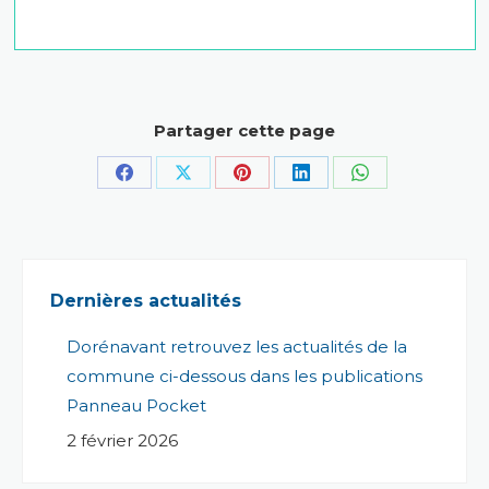
Partager cette page
Partager
Partager
Partager
Partager
Partager
sur
sur
sur
sur
sur
Facebook
X
Pinterest
LinkedIn
WhatsApp
Dernières actualités
Dorénavant retrouvez les actualités de la
commune ci-dessous dans les publications
Panneau Pocket
2 février 2026