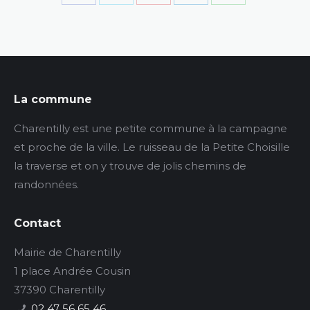
Partager
Partager
Partager
Partager
Partager
sur
sur
sur
sur
sur
Facebook
X
Pinterest
LinkedIn
WhatsApp
La commune
Charentilly est une petite commune à la campagne
et proche de la ville. Le ruisseau de la Petite Choisille
la traverse et on y trouve de jolis chemins de
randonnées.
Contact
Mairie de Charentilly
1 place Andrée Cousin
37390 Charentilly
02 47 56 65 46