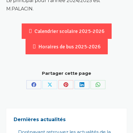
Le principal pour l’année 2024/2025 est
M.PALACIN.
Calendrier scolaire 2025-2026
Horaires de bus 2025-2026
Partager cette page
Partager
Partager
Partager
Partager
Partager
sur
sur
sur
sur
sur
Facebook
X
Pinterest
LinkedIn
WhatsApp
Dernières actualités
Dorénavant retrouvez les actualités de la