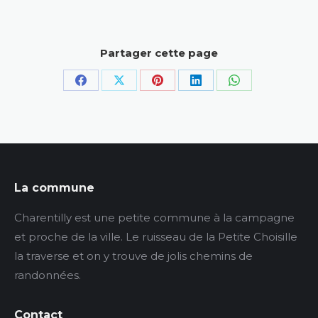
municipale.
Partager cette page
Partager
Partager
Partager
Partager
Partager
sur
sur
sur
sur
sur
Facebook
X
Pinterest
LinkedIn
WhatsApp
La commune
Charentilly est une petite commune à la campagne
et proche de la ville. Le ruisseau de la Petite Choisille
la traverse et on y trouve de jolis chemins de
randonnées.
Contact